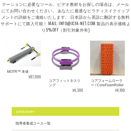
テーションに必要なツール、ビデオ教材をお探しの場合は、メール
にてお問い合わせください。 あなたに最適なピラティスイクイップ
メントの詳細をご連絡いたします。 日本語から英語に翻訳する無料
サポートにて購入可能！ MAIL:
INFO@JCFA-NET.COM
製品の表示価格よ
り5%OFF（割引対象外有)
MOTR™ 本体
¥87,000
コアフィットネスリ
コアフォームローラ
ング
ー / CoreFoamRoller
¥4,300
¥4,100
CATEGORY
指導者養成コース一覧